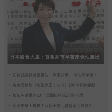
日本國會大選：首相高市早苗壓倒性勝出
彰化縣議員發揚書法「揮毫開筆」 命理師示警：不
奇美博物館《埃及之王：法老》280件真跡鉅獻
黎智英遭重判20年 華爾街社論:示警台灣
近十年最大規模！台化千億元聯貸案完成簽約