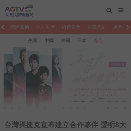
濟
國際脈動
地方生活
旅遊美食
娛樂八卦
農業互
美國
中國
韓國
日本
綜合
台灣與捷克宣布建立合作夥伴 聲明8大