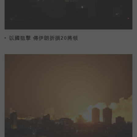
以國狙擊 傳伊朗折損20將領