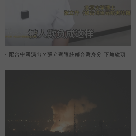
配合中國演出？張立齊遭註銷台灣身分 下跪磕頭喊
「對不起阿嬤」