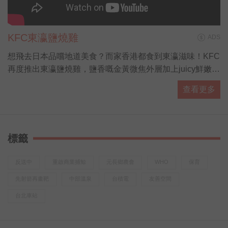
KFC東瀛鹽燒雞
ADS
想飛去日本品嚐地道美食？而家香港都食到東瀛滋味！KFC
再度推出東瀛鹽燒雞，鹽香嘅金黃微焦外層加上juicy鮮嫩雞
肉，大啖食雞再飲杯勁解渴嘅粉紅白桃梳打，配埋抹茶紅豆
查看更多
新地勁滿足！有「營」人士都有選擇，全新東瀛蕎麥麵同田
園沙律，熱量低營養高，夠晒健康又好味！而家去 KFC 專
頁仲有得拎期間限定coupon，食東瀛鹽燒雞桶餐仲送多2隻
巴辣香雞翼，即刻約埋班friend去食雞先！(
標籤
http://bit.ly/KFCGrilledjpcoupon19 )
反送中
重啟商業捕鯨
元長鄉農會
WHO
保育
先射箭再畫靶
中部溫泉
台積電
友善空間
台北車站