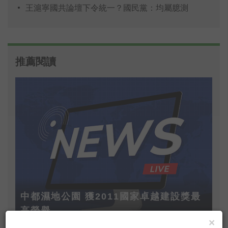
王滬寧國共論壇下令統一？國民黨：均屬臆測
推薦閱讀
中都濕地公園 獲2011國家卓越建設獎最
高榮譽
×