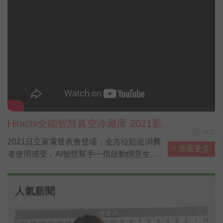
Hitachi全能智慧真空冷藏庫 2021新鮮
ADS
不妥協篇 完整版
2021日立家電發表會登場，全方位貼近消費
查看更多
者使用感受，AI智慧幫手一指啟動愜意生
活，讓料理、洗衣、清掃都能一指輕鬆搞
定，省下來的時間可以陪伴更重要的家人！
人氣新聞
此外，面對環境的考驗，日立家電也推出具
有防疫功能的洗衣機與冰箱，成為全場焦
點！