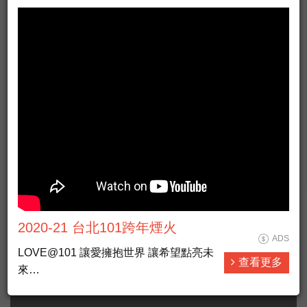
侯慧鈴舞蹈團赴日本沖繩縣親善交流演出
布吉納法索的認識
宏都拉斯欠債139億 外交部：目前正常還款
發明N95口罩蔡秉燚享譽全球 寧救1億人不要1億美元
兩岸若開戰 沖繩逃難計畫首曝光
2020-21 台北101跨年煙火
ADS
LOVE@101 讓愛擁抱世界 讓希望點亮未
查看更多
來
整合燈光、音樂、煙火和點燈，全方位串
聯與展演