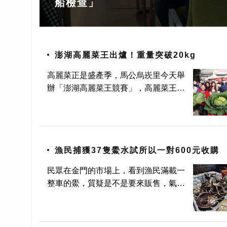
船檢查」
澎湖高麗菜王出爐！重量突破20kg
高麗菜正是盛產季，馬公烏崁里今天舉
辦「澎湖高麗菜王競賽」，高麗菜王由
84歲葉春伸阿嬤再度拿下，並奪得特
別獎。 澎湖馬公烏崁社區30日舉辦
「澎湖高麗菜王競賽」，共計有24戶
菜農參加，菜農一早以機車或是
漁民捕獲37隻鱟水試所以一對600元收購
民眾在金門的市場上，看到漁民滿載一
整車的鱟，質疑是不是要來販售，氣得
將畫面PO上網，經過水產試驗所追
查，原來是漁民誤捕37隻鱟，正要運
到水試所繳交，途中先去市場販賣其他