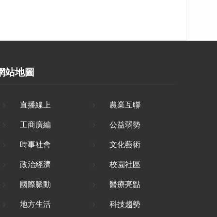
網站地圖
直播線上
農業互聯
工商廣編
公益弱勢
時事社會
文化藝術
政治經濟
校園社區
國際脈動
醫療亮點
地方生活
科技趨勢