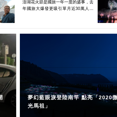
澎湖花火節是國旅一年一度的盛事，去
年國旅大爆發更吸引單月近30萬人次
參加，今年澎湖花火節將於4月22日盛
大展開，預期將吸引更多遊客前往一睹
煙火的魅力，KLOOK精選5種從海上賞
花火的獨特體驗，除了避免
開
夢幻藍眼淚登陸南竿 點亮「2020
光馬祖」