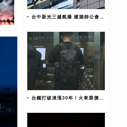
台中新光三越氣爆 建築師公會初
判建議「全棟封館」
台鐵打破凍漲30年！火車票價平
均漲幅26.8%
微