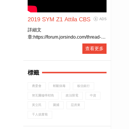
2019 SYM Z1 Attila CBS
ADS
詳細文
章:https://forum.jorsindo.com/thread-
2541493-1-1.html?
查看更多
utm_source=youtube&amp;amp;utm_medium=Y
標籤
農委會
斬斷病毒
板信銀行
努瓦爾穆蒂耶島
政治限電
中資
黃立民
圍捕
惡房東
千人拔蘿蔔