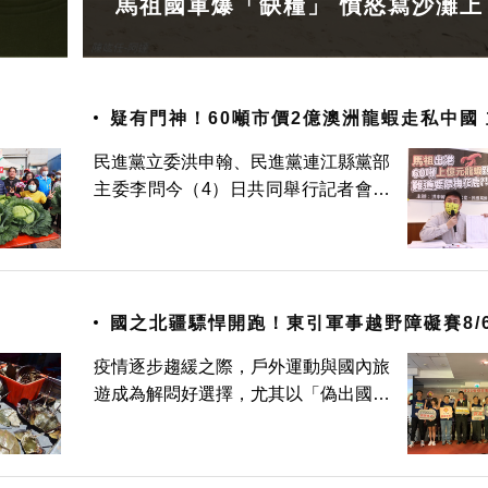
馬祖國軍爆「缺糧」 憤怒寫沙灘上
疑有門神！60噸市價2億澳洲龍蝦走私中國 立委
控連江縣府包庇
民進黨立委洪申翰、民進黨連江縣黨部
主委李問今（4）日共同舉行記者會，
指控連江縣政府涉嫌包庇走私，縱放來
自澳洲的活龍蝦從馬祖出港，航向只有
梅花鹿的大坵島，但實際上卻是前往高
登島附近海域走私給中國船隻，其
國之北疆驃悍開跑！東引軍事越野障礙賽8/
日登場
疫情逐步趨緩之際，戶外運動與國內旅
遊成為解悶好選擇，尤其以「偽出國、
無疫情干擾」為國人挑選旅遊去處的主
要條件。連江縣近年積極推動在地觀
光，於馬祖四鄉五島上規劃多項活動，