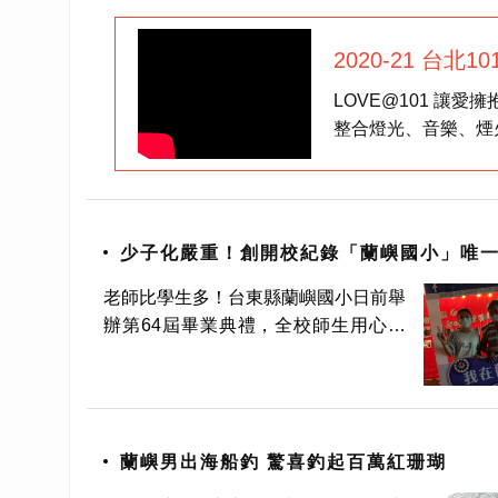
魚貨引發誤會。目前這批鱟已經被水
2020-21 台北
LOVE@101 讓愛
整合燈光、音樂、煙
少子化嚴重！創開校紀錄「蘭嶼國小」唯
獎項全包
老師比學生多！台東縣蘭嶼國小日前舉
辦第64屆畢業典禮，全校師生用心佈
置典禮會場，不過這場畢業典禮很特
別，因為全校只有一位畢業生，由她一
個人囊括所有獎項，校長更身穿雅美
（達悟）族傳統服飾為畢業生祝福，讓
蘭嶼男出海船釣 驚喜釣起百萬紅珊瑚