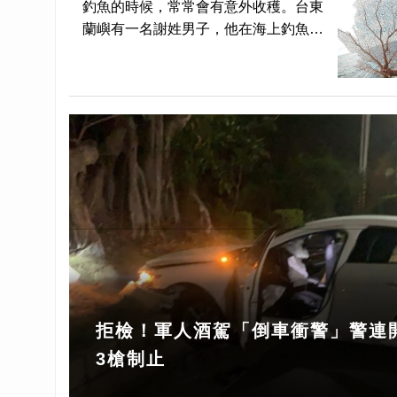
釣魚的時候，常常會有意外收穫。台東
蘭嶼有一名謝姓男子，他在海上釣魚的
時候，意外釣到一棵扇形的紅珊瑚，而
且這棵紅珊瑚外型完整，長約80公
分、寬約40公分，預估最高有近百萬
元的價值。 不過，這名釣到紅珊
拒檢！軍人酒駕「倒車衝警」警連
3槍制止