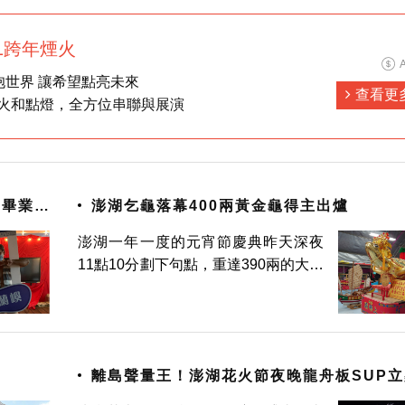
力行「一島一特色」，在地形豐富且
101跨年煙火
擁抱世界 讓希望點亮未來
查看更
火和點燈，全方位串聯與展演
一畢業生
澎湖乞龜落幕400兩黃金龜得主出爐
澎湖一年一度的元宵節慶典昨天深夜
11點10分劃下句點，重達390兩的大黃
金龜得主也宣告出爐，是由來自台北、
在澳門經營博弈事業的業者張躍懷以
「5相1陰，明年加15兩」心願歸還乞
得黃金龜，還外加10兩金條
離島聲量王！澎湖花火節夜晚龍舟板SUP
驗