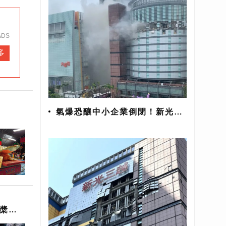
ADS
多
氣爆恐釀中小企業倒閉！新光三
越833家廠商面臨危機
立槳體