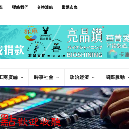
訪
聯絡我們
交換連結
嚴選市集
工商廣編
時事社會
政治經濟
國際脈動