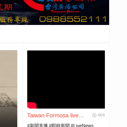
Taiwan Formosa live
ADS
news HD
#新聞直播 #即時新聞 #LiveNews