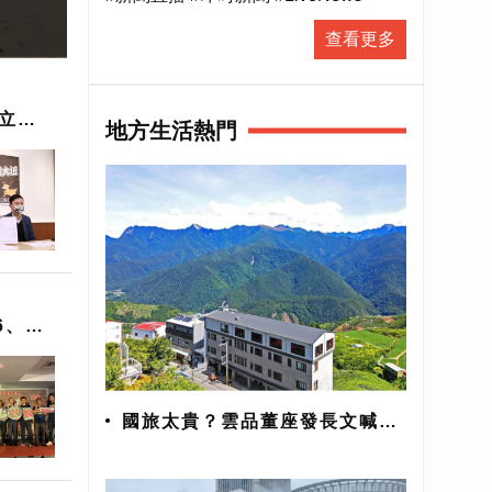
查看更多
地方生活熱門
6、7
國旅太貴？雲品董座發長文喊不
公 觀旅局加強管理