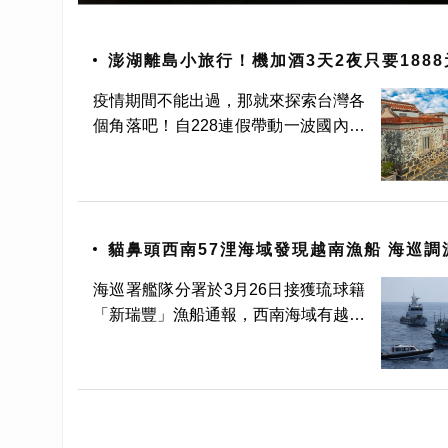
澎湖離島小旅行！機加酒3天2夜只要188
單買機票還便宜
疫情期間不能出過，那就來探索台灣各
個角落吧！自228連假帶動一波國內觀
光旅遊潮後，花東、澎湖、離島等地旅
遊詢問度逐漸上升，五福旅遊在3、4
月份推出超低價兩人成行說走就走「澎
湖三日自由行」，只要1888
貓鼻頭西南57浬海域發現越南漁船 海巡調
強勢驅離
海巡署艦隊分署於3月26日接獲琉球籍
「新瑞豐」漁船通報，西南海域有越南
漁船越界，立即調派高雄隊10052艇及
恆春隊3535艇趕往應處，陸續於貓鼻
頭西南52-57浬間海域驅離3艘「無船
名」越南漁船(航行