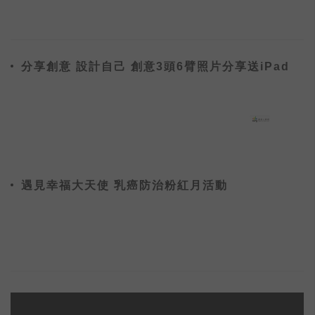
分享創意 設計自己 創意3頭6臂照片分享送iPad
遇見幸福大天使 乳癌防治粉紅月活動