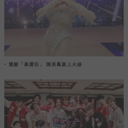
遭酸「暴露狂」 陳美鳳親上火線