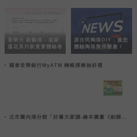
香華天 新藝境 - 皇家
原住民陶珠DIY，邀您
蓮花系列新貴賓體驗卷
體驗陶珠製作樂趣！
國泰世華銀行MyATM 轉帳揮棒抽好禮
北市圖內湖分館「好書大家讀-繪本圖畫《劍獅出
巡》」