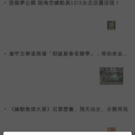
恐龍夢公園 陸海空總動員12/3台北活靈活現！
逢甲文華道商場「耶誕新春音樂季」，等你來走春
逛夜市
《繪動敦煌大展》石窟壁畫、飛天仙女、古樂再現