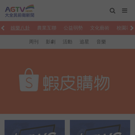
食
娛樂八卦
農業互聯
公益弱勢
文化藝術
校園社
周刊
影劇
活動
追星
音樂