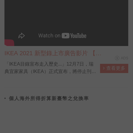
IKEA 2021 新型錄上市廣告影片 【貓
ADS
媽篇】
「IKEA目錄宣布走入歷史...」12月7日，瑞
查看更多
典宜家家具（IKEA）正式宣布，將停止刊印
IKEA家具的「年度家具目錄」（The IKEA
Catalogue），10月剛上市的2021年目錄，
將成為歷史上「最後一本目錄」。圖為2021
個人海外所得折算新臺幣之兌換率
年號的末代目錄。