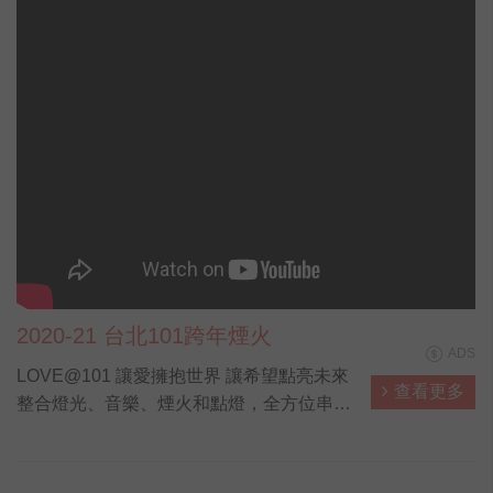
2020-21 台北101跨年煙火
ADS
LOVE@101 讓愛擁抱世界 讓希望點亮未來
查看更多
整合燈光、音樂、煙火和點燈，全方位串聯
與展演