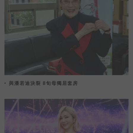
與潘若迪決裂 8旬母獨居套房