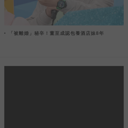
「被離婚」秘辛！董至成認包養酒店妹8年