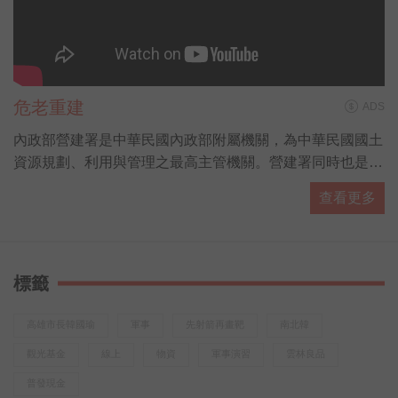
危老重建
ADS
內政部營建署是中華民國內政部附屬機關，為中華民國國土
資源規劃、利用與管理之最高主管機關。營建署同時也是各
國家公園的主管機關，由國家公園組負責掌管。
查看更多
標籤
高雄市長韓國瑜
軍事
先射箭再畫靶
南北韓
觀光基金
線上
物資
軍事演習
雲林良品
普發現金