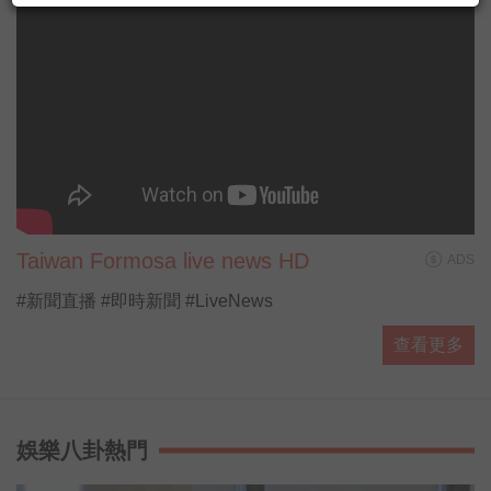
#https://www.facebook.com/AnybodyHereA...
▶ 有人抵咧嘸 播客
#https://ppt.cc/fUa1mx
每週日晚上11點歡迎收聽台灣廣播
AM774，用最多元豐富的選擇，陪伴你的
每星期。
#開啟直播小鈴鐺不漏掉最新消息
Taiwan Formosa live news HD
ADS
#新聞直播 #即時新聞 #LiveNews
查看更多
娛樂八卦熱門