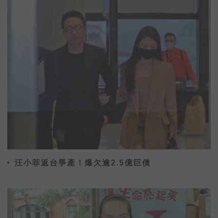
汪小菲返台爭產！爆欠逾2.5億巨債