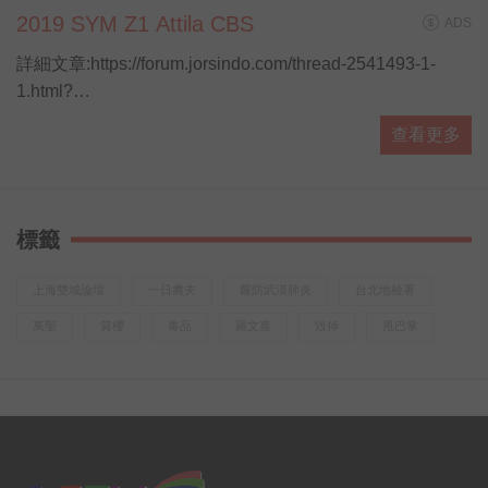
2019 SYM Z1 Attila CBS
ADS
詳細文章:https://forum.jorsindo.com/thread-2541493-1-
1.html?
utm_source=youtube&amp;amp;utm_medium=YTmesg&amp
查看更多
標籤
上海雙城論壇
一日農夫
嚴防武漢肺炎
台北地檢署
萬聖
賞櫻
毒品
羅文嘉
毀掉
甩巴掌