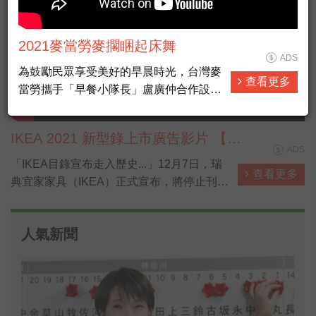
2021麥當勞麥擱睏起床舞
ADS
為鼓勵民眾享受美好的早晨時光，台灣麥
查看更多
當勞攜手「早餐小隊長」盧廣仲合作設計
推出「麥擱睏起床舞」，以輕快的節奏與
簡單易學的舞步，號召全民早晨動起來，
IKEA 2021 新型錄上市廣告影片 【貓
麥粉跟小隊長一起跳「麥擱睏起床舞」，
ADS
媽篇】
上傳IG還能抽30天份免費早餐。
「IKEA目錄宣布走入歷史...」12月7日，瑞
查看更多
典宜家家具（IKEA）正式宣布，將停止刊印
IKEA家具的「年度家具目錄」（The IKEA
Catalogue），10月剛上市的2021年目錄，
人氣新聞
將成為歷史上「最後一本目錄」。圖為2021
年號的末代目錄。