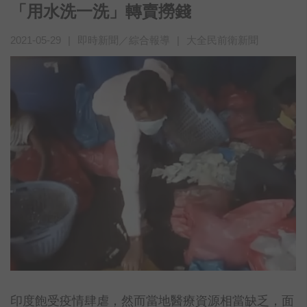
「用水洗一洗」轉賣撈錢
2021-05-29
|
即時新聞／綜合報導
|
大全民前衛新聞
印度飽受疫情肆虐，然而當地醫療資源相當缺乏，面