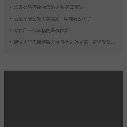
埃及公路旁輸油管陷火海 民眾驚逃
習近平變公敵！美媒驚：歐洲要反中了
給自己一個幸福的暑假作業
斷交吉里巴斯傳盼與台灣復交 外交部：密切觀察走向