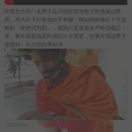
印度北方邦一名男子近日指控當地警方對他施以酷
刑，用大釘子打進他的手和腳，猶如耶穌被釘十字架
般的「聖經式刑罰」，原因只是違規在戶外沒戴口
罩，事件讓當地居民感到十分震驚，但警方指該男子
是慣犯，反控他自導自演。