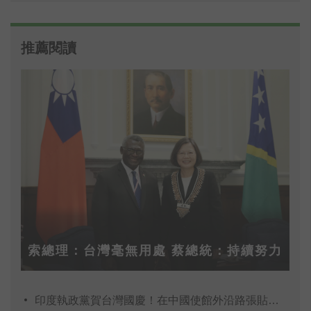
推薦閱讀
索總理：台灣毫無用處 蔡總統：持續努力
印度執政黨賀台灣國慶！在中國使館外沿路張貼百面「