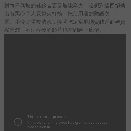
對每日暴增的確診者更是無能為力，沒想到這回卻傳
出有黑心商人竟趁火打劫，把使用過的防護衣、口
罩、手套等重複清洗，接著吃定當地物資缺乏而轉賣
撈黑錢，不法行徑的影片也在網路上瘋傳。