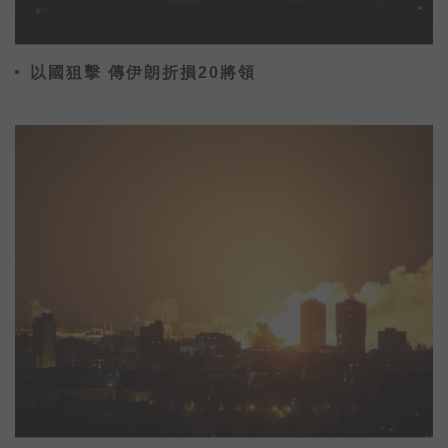
以國狙擊 傳伊朗折損20將領