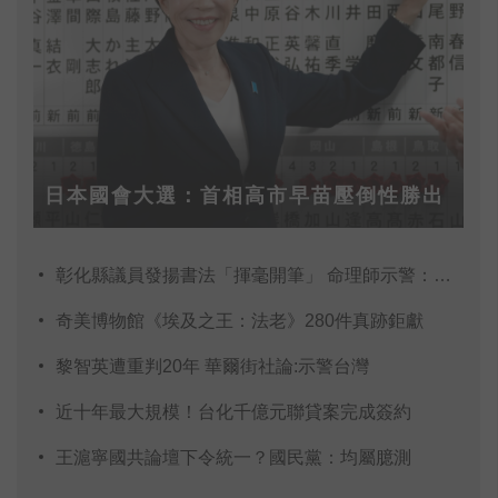
日本國會大選：首相高市早苗壓倒性勝出
彰化縣議員發揚書法「揮毫開筆」 命理師示警：不
奇美博物館《埃及之王：法老》280件真跡鉅獻
黎智英遭重判20年 華爾街社論:示警台灣
近十年最大規模！台化千億元聯貸案完成簽約
王滬寧國共論壇下令統一？國民黨：均屬臆測