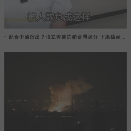
配合中國演出？張立齊遭註銷台灣身分 下跪磕頭喊
「對不起阿嬤」