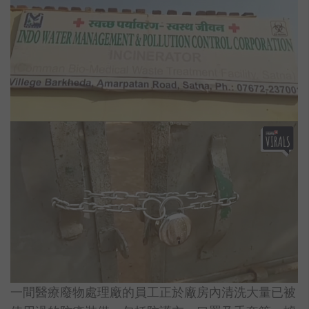
一間醫療廢物處理廠的員工正於廠房內清洗大量已被