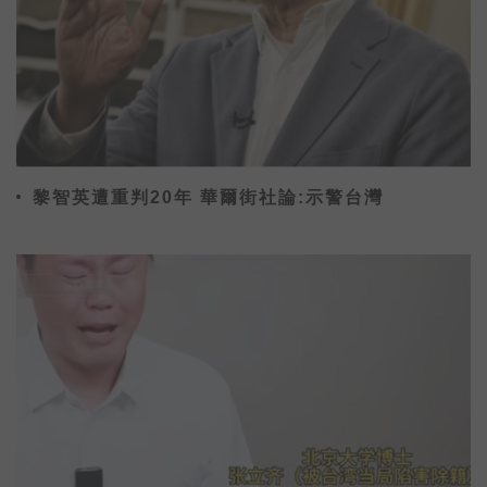
黎智英遭重判20年 華爾街社論:示警台灣