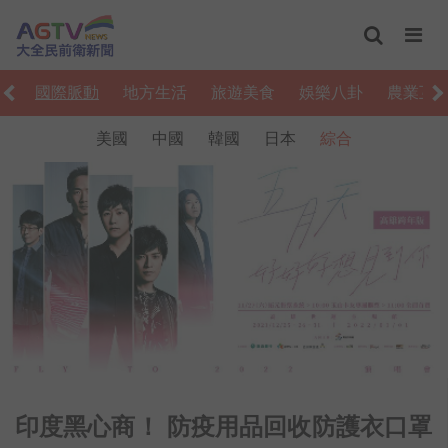
濟
國際脈動
地方生活
旅遊美食
娛樂八卦
農業互
美國
中國
韓國
日本
綜合
印度黑心商！ 防疫用品回收防護衣口罩