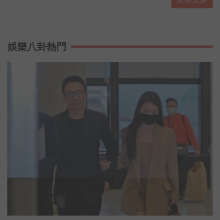
#https://www.facebook.com/AnybodyHereA...
▶ 有人抵咧嘸 播客 #https://ppt.cc/fUa1mx
每週日晚上11點歡迎收聽台灣廣播 AM774，用最多元豐富
的選擇，陪伴你的每星期。
娛樂八卦熱門
#開啟直播小鈴鐺不漏掉最新消息