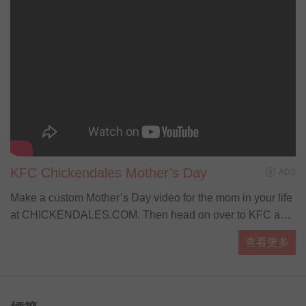
KFC Chickendales Mother’s Day
ADS
Make a custom Mother’s Day video for the mom in your life
at CHICKENDALES.COM. Then head on over to KFC and
let the Colonel do the cooking with our brand new
查看更多
Cinnabon Dessert Biscuits, available start