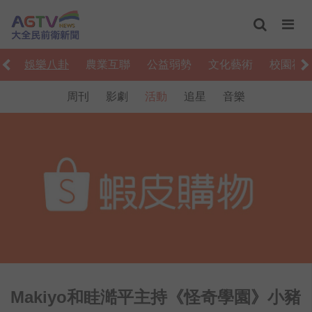
食
娛樂八卦
農業互聯
公益弱勢
文化藝術
校園社
周刊
影劇
活動
追星
音樂
Makiyo和眭澔平主持《怪奇學園》小豬