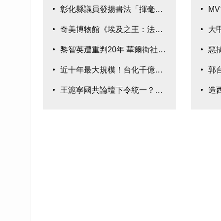
彰化縣議員發揚書法「揮毫
M
奇美博物館《埃及之王：法老》280件真跡鉅
大
黎智英遭重判20年 華爾街社論:示警台灣
惡
近十年最大規模！台化千億元聯貸案完成簽約
郭
王滬寧國共論壇下令統一？國民黨：均屬臆測
造