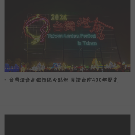
台灣燈會高鐵燈區今點燈 見證台南400年歷史