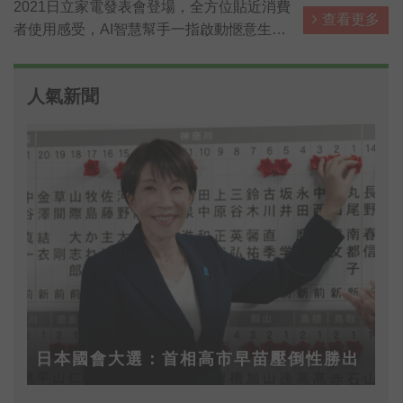
2021日立家電發表會登場，全方位貼近消費
查看更多
者使用感受，AI智慧幫手一指啟動愜意生
活，讓料理、洗衣、清掃都能一指輕鬆搞
定，省下來的時間可以陪伴更重要的家人！
人氣新聞
此外，面對環境的考驗，日立家電也推出具
有防疫功能的洗衣機與冰箱，成為全場焦
點！
日本國會大選：首相高市早苗壓倒性勝出