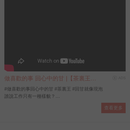
做喜歡的事 回心中的甘 |【茶裏王帶
ADS
你看見第N種人生】
#做喜歡的事回心中的甘 #茶裏王 #回甘就像現泡
誰說工作只有一種樣貌？
誰說人生只有一種味道？
查看更多
當新興職業越來越多元，工作不再只有單一的「辦公室形
式」