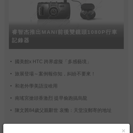
睿智杰推出MANI前後雙鏡頭1080P行車
記錄器
國美館x HTC 跨界虛擬「多感藝境」
旅展登場～案例報你知，糾紛不要來！
和老外學美語沒啥用
南瑤宮搶頭香激烈 提早偷跑搞烏龍
陳文茜84歲父親辭世 哀慟：天堂沒郵寄的地址
×