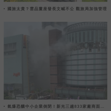
國旅太貴？雲品董座發長文喊不公 觀旅局加強管理
氣爆恐釀中小企業倒閉！新光三越833家廠商面臨