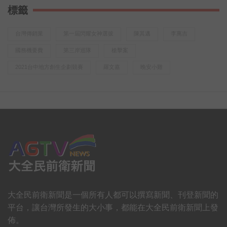
新世代年輕人在找一份工作，也在找自己「喜歡的事」
標籤
想知道他們到底嚮往怎樣的人生？
喝口茶聽聽他們的真實故事
台灣傳銷業
第一屆閃耀女神選拔
陳其邁
李萬吉
或許，你也能發現……
國務機要費
第三岸巡隊
槍擊案
有一種回甘，不只在味蕾裡更在心裡
「做喜歡的事，回心中的甘」
2021台中地方創生企劃競賽
羅文嘉
晚安小雞
大全民前衛新聞是一個所有人都可以撰寫新聞、刊登新聞的
平台，讓台灣所發生的大小事，都能在大全民前衛新聞上發
佈。