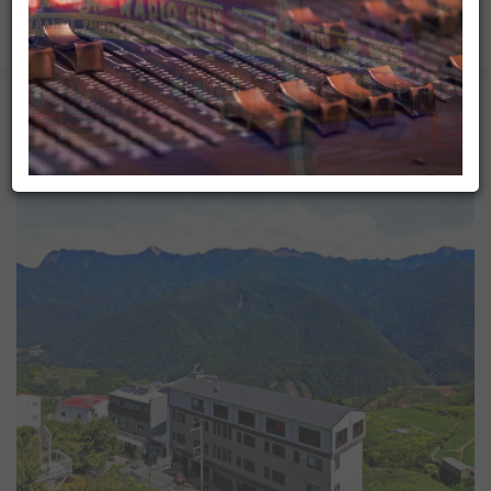
▶ 有人抵咧嘸FB粉絲專頁
查看更多
#https://www.facebook.com/AnybodyHereA...
▶ 有人抵咧嘸 播客 #https://ppt.cc/fUa1mx
每週日晚上11點歡迎收聽台灣廣播 AM774，用最多元豐富
的選擇，陪伴你的每星期。
地方生活熱門
#開啟直播小鈴鐺不漏掉最新消息