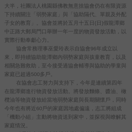
大半，社團法人桃園縣佛教無意捨協會仍在有限資源
下持續關注「弱勢家庭」與「協助隔代、單親及外配
子女的教育」。協會並將於五月十五日
(
日
)
假龍潭鄉
中正路大郵局門口舉辦一年一度的物資發放活動，以
實際行動奉獻心力。
協會常務理事巫愛玲表示自協會
96
年成立以
來，即持續協助龍潭鄉內弱勢家庭與孩童教育，以及
相關急難救助，至今接受過協會輔導與協助的學童與
家庭已超過
500
多戶。
在協會志工努力與支持下，今年是連續第四年
在龍潭鄉進行物資發放活動。將發放麵條、醬油、橄
欖油等物資發放給當地弱勢家庭與長期關懷戶，同時
今年也有將近
60
戶的家庭因地處偏遠，志工將組成
「機動小組」主動將物資送到家中，並探視與瞭解其
家庭情況。