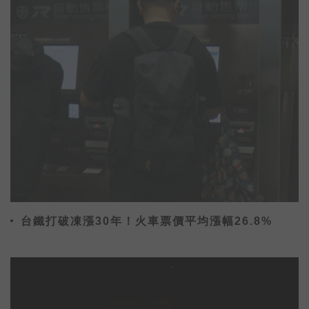
台鐵打破凍漲30年！火車票價平均漲幅26.8%