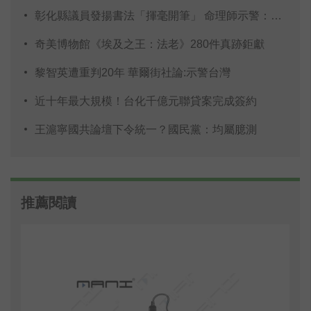
彰化縣議員發揚書法「揮毫開筆」 命理師示警：不
奇美博物館《埃及之王：法老》280件真跡鉅獻
黎智英遭重判20年 華爾街社論:示警台灣
近十年最大規模！台化千億元聯貸案完成簽約
王滬寧國共論壇下令統一？國民黨：均屬臆測
推薦閱讀