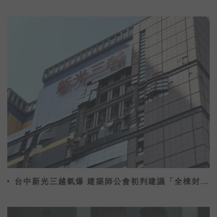
危機
台中新光三越氣爆 建築師公會初判建議「全棟封
館」