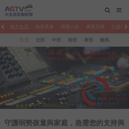
動
地方生活
旅遊美食
娛樂八卦
農業互聯
公益弱
生活
北部
中部
南部
東部
離島
守護弱勢孩童與家庭，急需您的支持與