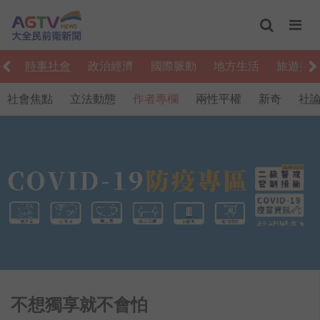
編
時事社會
政治經濟
國際脈動
地方生活
旅遊美
社會焦點
立法動態
作者專欄
兩性平權
新奇
社
不想獨享就不會怕