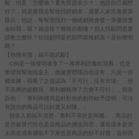
能，但是「怎麼做？要先投資多少？」他說自己都想
好了，就是要我去幫他找經銷者，還要人家先進貨當
樣品，他說，每幫他找到一個經銷商會發一筆優渥獎
金給我，喔？就這樣？難怪你都懂？別人找顧問是要
請教怎麼幹？你找顧問是把顧問當推銷員？是你聰明
嗎？
【你懂有限，就不能武斷】
C
例是一個發明者拿了一堆專利證書給我看，也是
希望我幫他找金主，他連實體樣品也沒有，只是一些
構造圖，我看了之後認為「不可行，沒有市場」，他
不高興的提醒我「專利都核準了怎會不可行」，我告
訴他：「專利商標局是針對你的創作給予證明，可沒
有說你的商品可以好賣又好賺。」
很多人都搞不清楚「專利不等於是商機」，商品的
是否被替代性也是這商品的價值與否，還有成本是否
太高造成售價低不下來也是商品的好不好賣，這些因