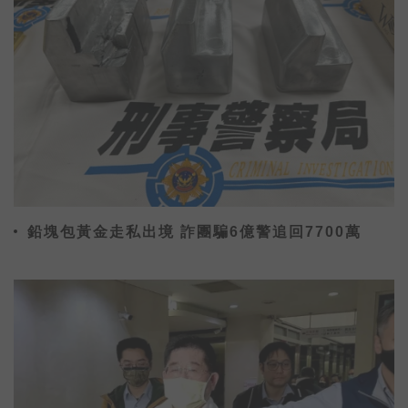
鉛塊包黃金走私出境 詐團騙6億警追回7700萬