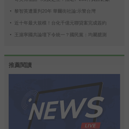
黎智英遭重判20年 華爾街社論:示警台灣
近十年最大規模！台化千億元聯貸案完成簽約
王滬寧國共論壇下令統一？國民黨：均屬臆測
推薦閱讀