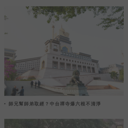
師兄幫師弟取經？中台禪寺爆六根不清淨