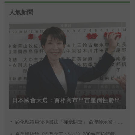
人氣新聞
日本國會大選：首相高市早苗壓倒性勝出
彰化縣議員發揚書法「揮毫開筆」 命理師示警：不
奇美博物館《埃及之王：法老》280件真跡鉅獻