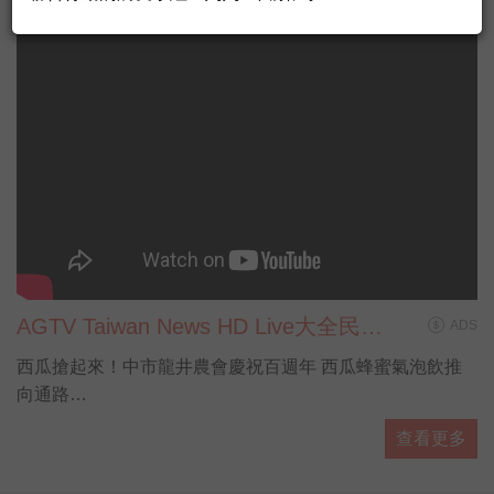
月時，發現罹患乳癌，過程中抵抗病魔、
不放棄希望，最終順利的產下可愛的女
兒，控制了病情，現在孩子已經五歲了。
小紅豆媽媽最近加入了永齡的臨床研究計
劃，希望能透過她的基因，幫助醫師們從
她所經歷的治療，為醫學找到一些線索，
也希望未來有一天，和她一樣的病人，可
以有更多的証據指引治療，減少不必要的
治療副作用。
AGTV Taiwan News HD Live大全民前
ADS
衛新聞HD直播
西瓜搶起來！中市龍井農會慶祝百週年 西瓜蜂蜜氣泡飲推
向通路
#新聞直播 #即時新聞 #LiveNews
查看更多