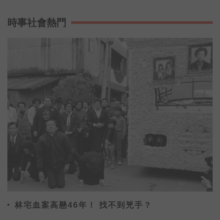
時事社會熱門
林宅血案高懸46年！ 找不到兇手？