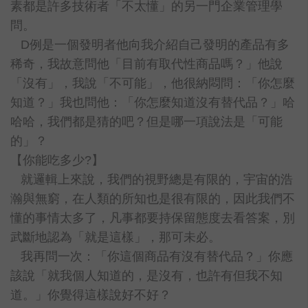
素都是許多技術者「不太懂」的另一門企業管理學
問。
D
例是一個發明者他向我介紹自己發明的產品有多
稀奇，我故意問他「目前有取代性商品嗎？」他說
「沒有」，我說「不可能」，他很納悶問：「你怎麼
知道？」我也問他：「你怎麼知道沒有替代品？」哈
哈哈，我們都是猜的吧？但是哪一項說法是「可能
的」？
【你能吃多少?】
就邏輯上來說，我們的視野總是有限的，宇宙的浩
瀚與無窮，在人類的所知也是很有限的，因此我們不
懂的事情太多了，凡事都要持保留態度去看答案，別
武斷地認為「就是這樣」，那可未必。
我再問一次：「你這個商品有沒有替代品？」你應
該說「就我個人知道的，是沒有，也許有但我不知
道。」你覺得這樣說好不好？