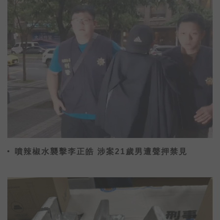
噴辣椒水襲擊李正皓 涉案21歲男遭聲押禁見