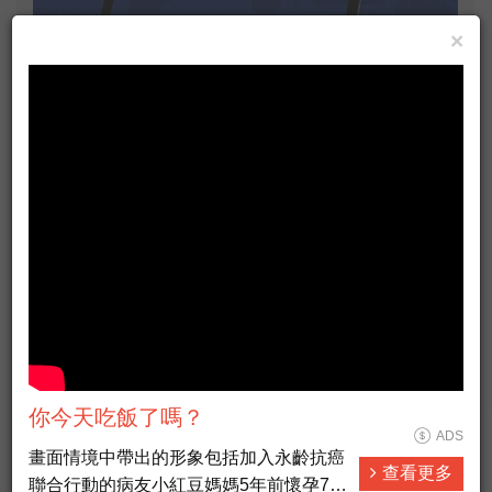
×
狐藉虎威，那是要付錢的
小車禍現場如何保護自己
堅定的信念創造奇跡
老闆，你不要當老闆
原因有先後，順序不能錯
企管專欄》會罵人，也要先愛人
你今天吃飯了嗎？
ADS
畫面情境中帶出的形象包括加入永齡抗癌
查看更多
聯合行動的病友小紅豆媽媽5年前懷孕7個