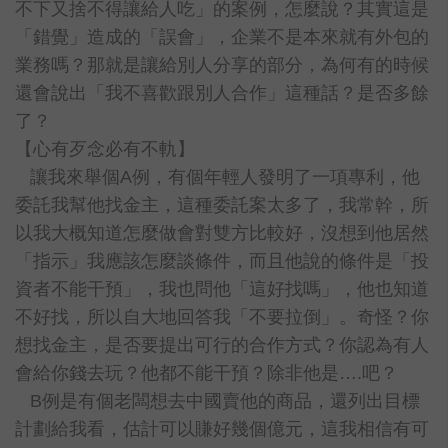
不下又捨不得讓給人吃」的案例，怎麼說？其實這是
「錯覺」造成的「誤會」，企業不是本來就有外包的
業務嗎？那就是讓給別人分享的部分，為何有的時候
還會說出「我不喜歡跟別人合作」這種話？是否多餘
了？
【心有歹念必有不軌】
讓我來舉個A例，有個年輕人發明了一項專利，他
委託我幫他找金主，這種委託案太多了，我常幹，所
以我大概知道怎麼做會對雙方比較好，沒想到他居然
「指示」我應該怎麼談條件，而且他說的條件是「投
資者不能干預」，我也問他「這好找嗎」，他也知道
不好找，所以自大地回答我「不要拉倒」。奇怪？你
想找金主，是否要提出可行的合作方式？你認為有人
會給你錢去玩？他都不能干預？除非他是….吧？
B
例是有個老闆想去中國賣他的商品，還列出目標
計劃給我看，估計可以賺好幾個億元，這我相信有可