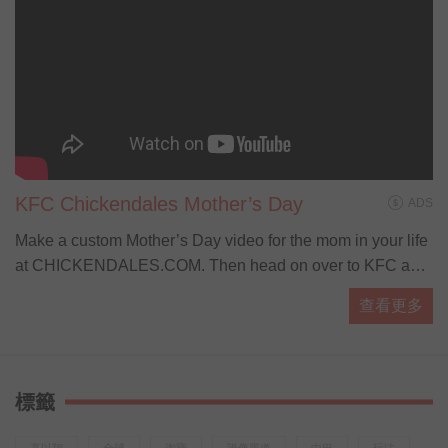
KFC Chickendales Mother’s Day
ADS
Make a custom Mother’s Day video for the mom in your life
at CHICKENDALES.COM. Then head on over to KFC and
let the Colonel do the cooking with our brand new
查看更多
Cinnabon Dessert Biscuits, available start
標籤
高以翔
全球
淘寶
誰像黑道
中巴
玩法