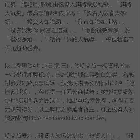
而第一階段歷時4週由投資人網路票選結果，「網路
人氣獎」最高票前6名依序為：「投資人教育大學
網」、「投資人知識網」、「股市知識加油站」、
「投資我教你 財富在這裡」、「懶股投教育網」及
「投投是道」，可獲得「網路人氣獎」，每位獲贈二
仟元超商禮券。
以上獎項於4月17日(週三)，於證交所一樓資訊展示
中心舉行頒獎儀式，由許總經理仁壽親自頒獎。為感
謝參與網路投票民眾，頒獎現場將公開抽出10名「熱
情參與獎」，各獲得一仟元超商禮券；並於填寫網站
使用狀況問卷之民眾中，抽出40名幸運獎，各得五百
元超商禮券，以上獎項之幸運者得主，可至投資人知
識網查詢http://investoredu.twse.com.tw/。
證交所表示，投資人知識網提供「投資入門」、「投