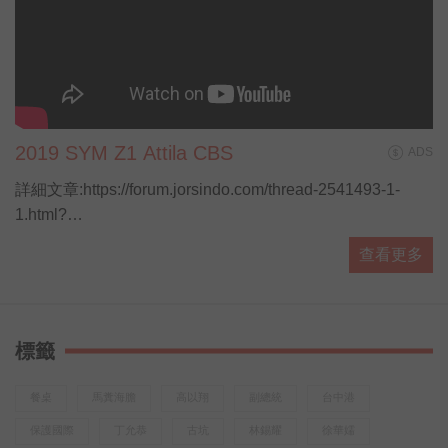
2019 SYM Z1 Attila CBS
ADS
詳細文章:https://forum.jorsindo.com/thread-2541493-1-
1.html?
utm_source=youtube&amp;amp;utm_medium=YTmesg&amp
查看更多
標籤
餐桌
馬糞海膽
高以翔
副總統
台中港
保護國際
丁允恭
古坑
林錫耀
徐華嬬