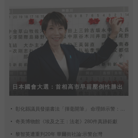
日本國會大選：首相高市早苗壓倒性勝出
彰化縣議員發揚書法「揮毫開筆」 命理師示警：不
奇美博物館《埃及之王：法老》280件真跡鉅獻
黎智英遭重判20年 華爾街社論:示警台灣