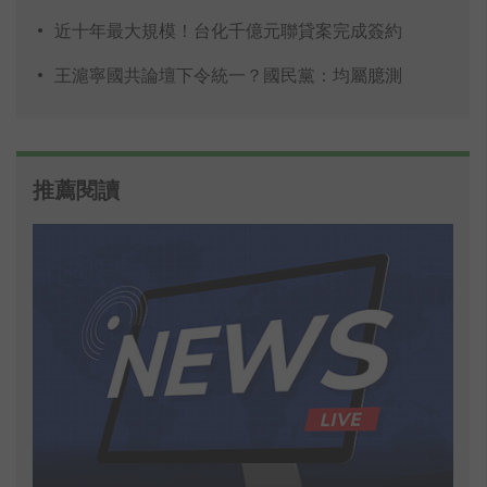
近十年最大規模！台化千億元聯貸案完成簽約
王滬寧國共論壇下令統一？國民黨：均屬臆測
推薦閱讀