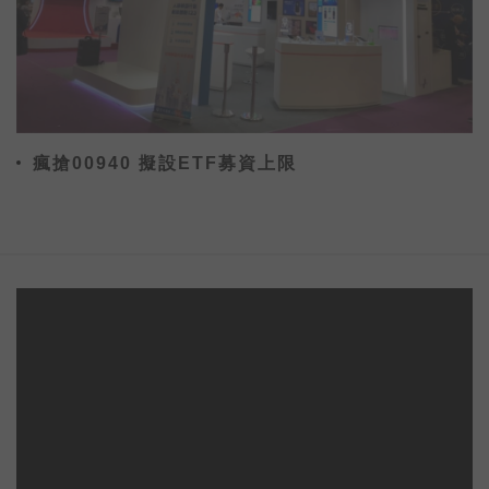
瘋搶00940 擬設ETF募資上限