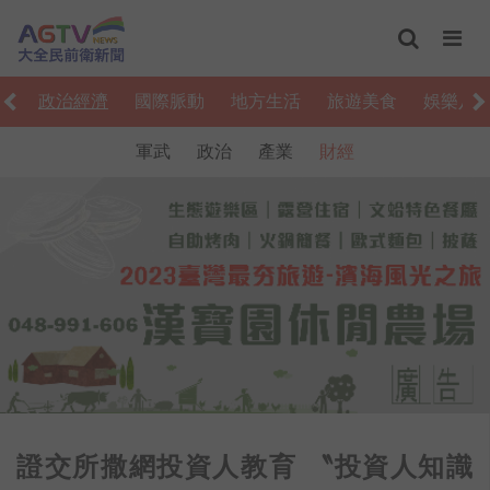
會
政治經濟
國際脈動
地方生活
旅遊美食
娛樂八
軍武
政治
產業
財經
證交所撒網投資人教育 〝投資人知識