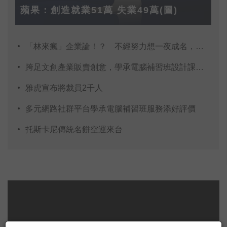
蘋果：創造就業51萬 失業49萬(圖)
「林來瘋」企業論！？ 不經努力想一夜成名，難！
跨足文創產業販賣創意，學承電腦補習班設計課程詢問
雅虎宣布將裁員2千人
多元網路社群平台學承電腦補習班服務添好評價
托斯卡尼傳統名餅空運來台