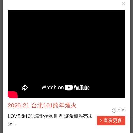
×
AGTV Taiwan News HD Live大全民前
ADS
衛新聞HD直播
西瓜搶起來！中市龍井農會慶祝百週年 西瓜蜂蜜氣泡飲推
向通路
#新聞直播 #即時新聞 #LiveNews
查看更多
2020-21 台北101跨年煙火
ADS
LOVE@101 讓愛擁抱世界 讓希望點亮未
查看更多
來
政治經濟熱門
整合燈光、音樂、煙火和點燈，全方位串