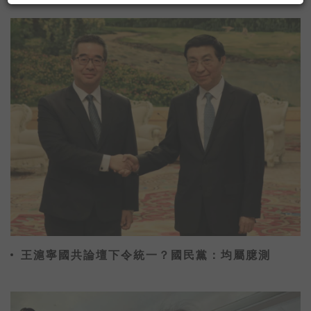
聯與展演
王滬寧國共論壇下令統一？國民黨：均屬臆測