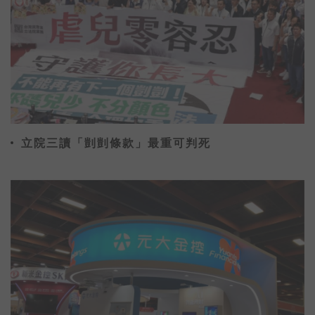
立院三讀「剴剴條款」最重可判死