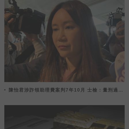
陳怡君涉詐領助理費案判7年10月 士檢：量刑過輕
已提上訴