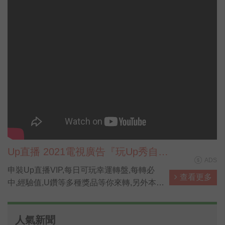
Up直播 2021電視廣告『玩Up秀自
ADS
己』
申裝Up直播VIP,每日可玩幸運轉盤,每轉必
查看更多
中,經驗值,U鑽等多種獎品等你來轉,另外本網
站也是儲值U鑽最划算管道,儲越多賺越多。
人氣新聞